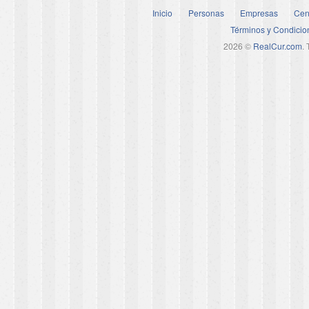
Inicio
Personas
Empresas
Cen
Términos y Condicio
2026 ©
RealCur.com
.