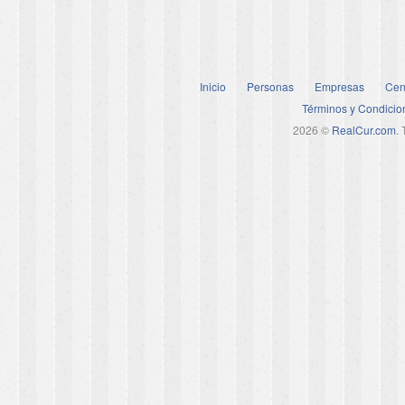
Inicio
Personas
Empresas
Cen
Términos y Condicio
2026 ©
RealCur.com
.