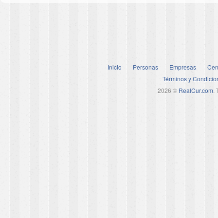
Inicio
Personas
Empresas
Cen
Términos y Condicio
2026 ©
RealCur.com
.