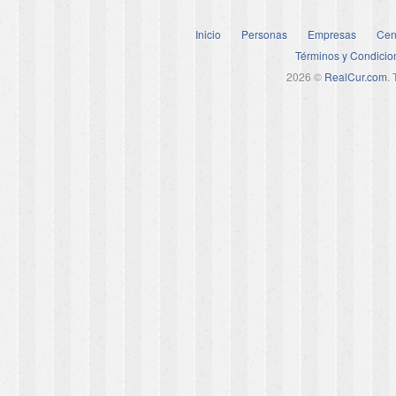
Inicio
Personas
Empresas
Cen
Términos y Condicio
2026 ©
RealCur.com
.