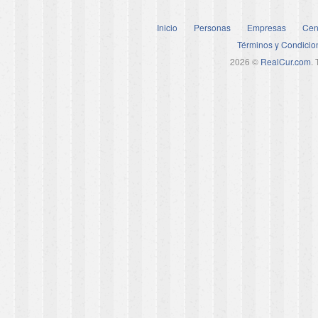
Inicio
Personas
Empresas
Cen
Términos y Condicio
2026 ©
RealCur.com
.