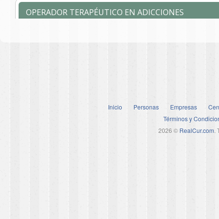
Inicio
Personas
Empresas
Cen
Términos y Condicio
2026 ©
RealCur.com
.